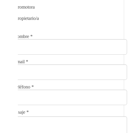
Promotora
Propietario/a
Nombre
*
Email
*
Teléfono
*
Mensaje
*