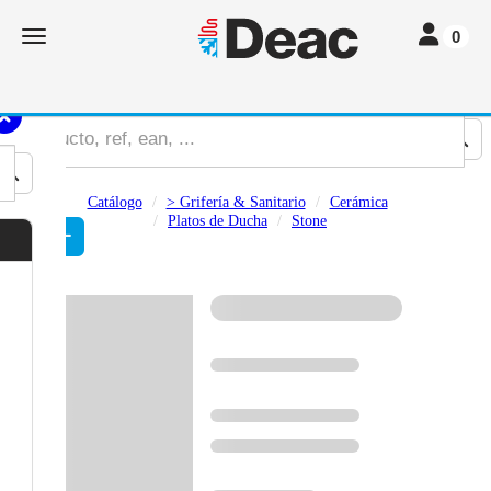
Toggle navi
Toggle navigation
0
Catálogo
> Grifería & Sanitario
Cerámica
Platos de Ducha
Stone