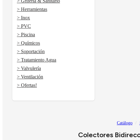
> Grifería & Sanitario
> Herramientas
> Inox
> PVC
> Piscina
> Químicos
> Soportación
> Tratamiento Agua
> Valvulería
> Ventilación
> Ofertas!
Catálogo
Colectores Bidirec