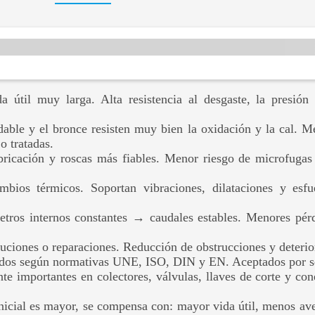
a útil muy larga. Alta resistencia al desgaste, la presión
dable y el bronce resisten muy bien la oxidación y la cal. M
o tratadas.
bricación y roscas más fiables. Menor riesgo de microfugas 
ios térmicos. Soportan vibraciones, dilataciones y esfu
etros internos constantes → caudales estables. Menores pér
uciones o reparaciones. Reducción de obstrucciones y deterio
ados según normativas UNE, ISO, DIN y EN. Aceptados por seg
te importantes en colectores, válvulas, llaves de corte y co
inicial es mayor, se compensa con: mayor vida útil, menos av