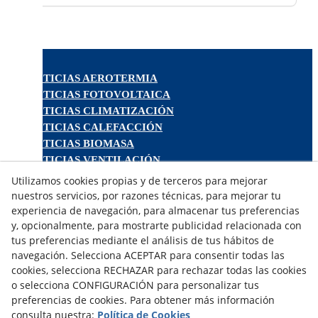
NOTICIAS AEROTERMIA
NOTICIAS FOTOVOLTAICA
NOTICIAS CLIMATIZACIÓN
NOTICIAS CALEFACCIÓN
NOTICIAS BIOMASA
NOTICIAS VENTILACIÓN
NOTICIAS ACS
Utilizamos cookies propias y de terceros para mejorar
nuestros servicios, por razones técnicas, para mejorar tu
experiencia de navegación, para almacenar tus preferencias
TARIFAS FABRICANTES
y, opcionalmente, para mostrarte publicidad relacionada con
NOVEDADES
tus preferencias mediante el análisis de tus hábitos de
MI CUENTA
navegación. Selecciona ACEPTAR para consentir todas las
cookies, selecciona RECHAZAR para rechazar todas las cookies
o selecciona CONFIGURACIÓN para personalizar tus
CONTÁCTANOS
preferencias de cookies. Para obtener más información
DEVOLUCIONES
consulta nuestra:
Política de Cookies
TRABAJA CON NOSOTROS