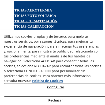
NOTICIAS AEROTERMIA
NOTICIAS FOTOVOLTAICA
NOTICIAS CLIMATIZACIÓN
NOTICIAS CALEFACCIÓN
NOTICIAS BIOMASA
Utilizamos cookies propias y de terceros para mejorar
NOTICIAS VENTILACIÓN
nuestros servicios, por razones técnicas, para mejorar tu
NOTICIAS ACS
experiencia de navegación, para almacenar tus preferencias
y, opcionalmente, para mostrarte publicidad relacionada con
TARIFAS FABRICANTES
tus preferencias mediante el análisis de tus hábitos de
NOVEDADES
navegación. Selecciona ACEPTAR para consentir todas las
cookies, selecciona RECHAZAR para rechazar todas las cookies
MI CUENTA
o selecciona CONFIGURACIÓN para personalizar tus
preferencias de cookies. Para obtener más información
CONTÁCTANOS
consulta nuestra:
Política de Cookies
DEVOLUCIONES
Configurar
TRABAJA CON NOSOTROS
Rechazar
¿QUIENES SOMOS?