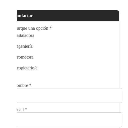
Contactar
Marque una opción
*
Instaladora
Ingeniería
Promotora
Propietario/a
Nombre
*
Email
*