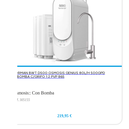
KORMAN BWT D500 OSMOSIS GENIUS 80L/H 500GPD
C/BOMBA C/GRIFO 1:2 PVP 865
Ósmosis:
:
Con Bomba
Ref.
305155
219,95 €