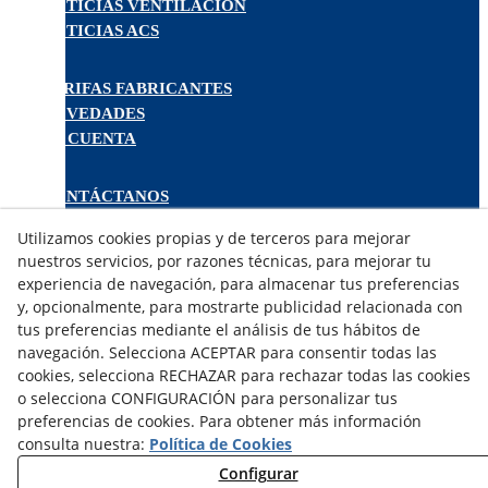
NOTICIAS VENTILACIÓN
NOTICIAS ACS
TARIFAS FABRICANTES
NOVEDADES
MI CUENTA
CONTÁCTANOS
DEVOLUCIONES
Utilizamos cookies propias y de terceros para mejorar
TRABAJA CON NOSOTROS
nuestros servicios, por razones técnicas, para mejorar tu
experiencia de navegación, para almacenar tus preferencias
¿QUIENES SOMOS?
y, opcionalmente, para mostrarte publicidad relacionada con
tus preferencias mediante el análisis de tus hábitos de
AVISO LEGAL
navegación. Selecciona ACEPTAR para consentir todas las
POLÍTICA DE COOKIES
cookies, selecciona RECHAZAR para rechazar todas las cookies
POLÍTICA DE PRIVACIDAD
o selecciona CONFIGURACIÓN para personalizar tus
DERECHO DESISITIMIENTO
preferencias de cookies. Para obtener más información
CONDICIONES USO
consulta nuestra:
Política de Cookies
CONDICIONES COMPRA
Configurar
FINANCIACIÓN