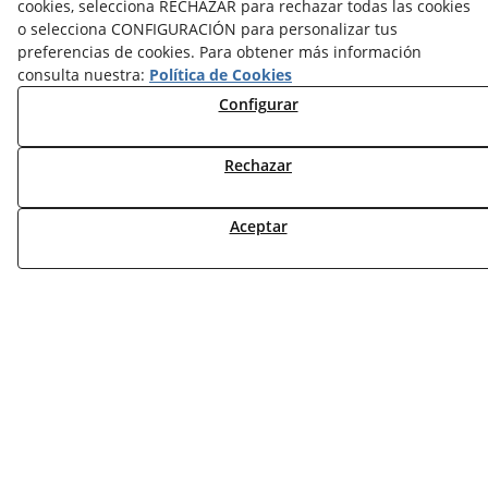
cookies, selecciona RECHAZAR para rechazar todas las cookies
NOTICIAS ACS
o selecciona CONFIGURACIÓN para personalizar tus
preferencias de cookies. Para obtener más información
TARIFAS FABRICANTES
consulta nuestra:
Política de Cookies
NOVEDADES
Configurar
MI CUENTA
Rechazar
CONTÁCTANOS
DEVOLUCIONES
TRABAJA CON NOSOTROS
Aceptar
¿QUIENES SOMOS?
AVISO LEGAL
POLÍTICA DE COOKIES
POLÍTICA DE PRIVACIDAD
DERECHO DESISITIMIENTO
CONDICIONES USO
CONDICIONES COMPRA
FINANCIACIÓN
ODR