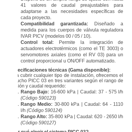
41 valores de caudal preajustables para
adaptarse a las necesidades específicas de
cada proyecto.
Compatibilidad garantizada:
Diseñado a
medida para los cuerpos de válvula reguladora
IVAR PICV (modelos 00 / 05 / 10).
Control total:
Permite la integración de
actuadores electrotérmicos (como el TE 3003) o
servomotores axiales (como el RV 03) para un
control proporcional u ON/OFF automatizado.
Especificaciones técnicas (Gama disponible):
Para cubrir cualquier tipo de instalación, ofrecemos el
cartucho PICC 03 en tres variantes según el rango de
presión y caudal requerido:
Rango Bajo:
16-600 kPa | Caudal: 37 - 575 l/h
(Código 590123)
Rango Medio:
30-800 kPa | Caudal: 64 - 1110
l/h
(Código 590124)
Rango Alto:
35-800 kPa | Caudal: 620 - 2650 l/h
(Código 590127)
¿Por qué elegir el sistema PICC 03?