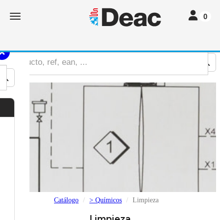
Toggle nav
Toggle navigation
0
Catálogo
> Químicos
Limpieza
Limpieza