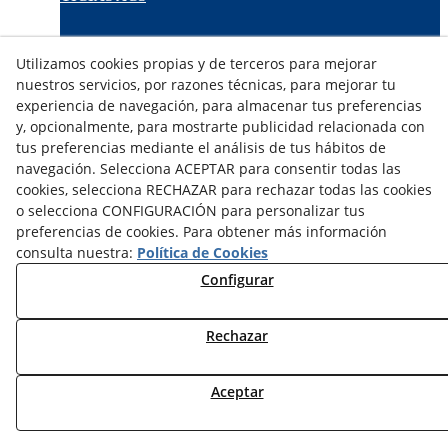
TARIFAS FABRICANTES
Utilizamos cookies propias y de terceros para mejorar
NOVEDADES
nuestros servicios, por razones técnicas, para mejorar tu
MI CUENTA
experiencia de navegación, para almacenar tus preferencias
y, opcionalmente, para mostrarte publicidad relacionada con
tus preferencias mediante el análisis de tus hábitos de
CONTÁCTANOS
navegación. Selecciona ACEPTAR para consentir todas las
DEVOLUCIONES
cookies, selecciona RECHAZAR para rechazar todas las cookies
TRABAJA CON NOSOTROS
o selecciona CONFIGURACIÓN para personalizar tus
preferencias de cookies. Para obtener más información
¿QUIENES SOMOS?
consulta nuestra:
Política de Cookies
AVISO LEGAL
Configurar
POLÍTICA DE COOKIES
POLÍTICA DE PRIVACIDAD
Rechazar
DERECHO DESISITIMIENTO
CONDICIONES USO
CONDICIONES COMPRA
Aceptar
FINANCIACIÓN
ODR