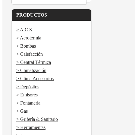
PRODUCTOS
> A.C.S.
> Aerotermia
> Bombas
> Calefacción
> Central Térmica
> Climatización
> Clima Accesorios
> Depósitos
> Emisores
> Fontanería
> Gas
> Grifería & Sanitario
> Herramientas