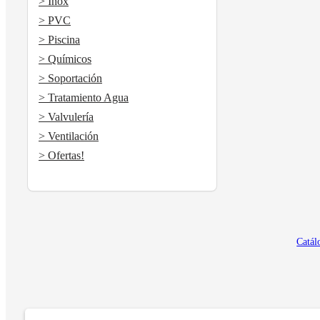
> Inox
> PVC
> Piscina
> Químicos
> Soportación
> Tratamiento Agua
> Valvulería
> Ventilación
> Ofertas!
Catál