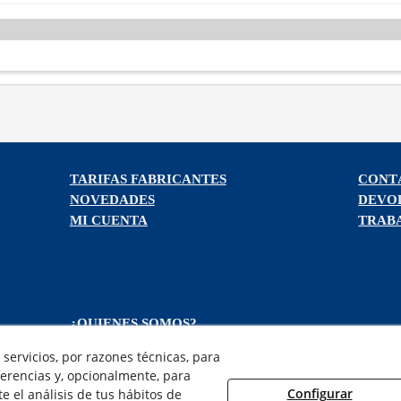
TARIFAS FABRICANTES
CONT
NOVEDADES
DEVO
MI CUENTA
TRAB
¿QUIENES SOMOS?
AVISO LEGAL
servicios, por razones técnicas, para
POLÍTICA DE COOKIES
erencias y, opcionalmente, para
POLÍTICA DE PRIVACIDAD
Configurar
 el análisis de tus hábitos de