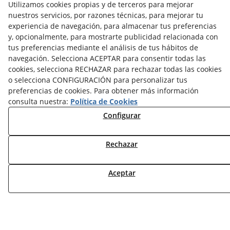
Utilizamos cookies propias y de terceros para mejorar
NOVEDADES
nuestros servicios, por razones técnicas, para mejorar tu
MI CUENTA
experiencia de navegación, para almacenar tus preferencias
y, opcionalmente, para mostrarte publicidad relacionada con
CONTÁCTANOS
tus preferencias mediante el análisis de tus hábitos de
DEVOLUCIONES
navegación. Selecciona ACEPTAR para consentir todas las
cookies, selecciona RECHAZAR para rechazar todas las cookies
TRABAJA CON NOSOTROS
o selecciona CONFIGURACIÓN para personalizar tus
preferencias de cookies. Para obtener más información
¿QUIENES SOMOS?
consulta nuestra:
Política de Cookies
AVISO LEGAL
Configurar
POLÍTICA DE COOKIES
POLÍTICA DE PRIVACIDAD
Rechazar
DERECHO DESISITIMIENTO
CONDICIONES USO
CONDICIONES COMPRA
Aceptar
FINANCIACIÓN
ODR
© 08/2026 DEAC SOLUCIONS ENERGÈTIQUES, S.L. -