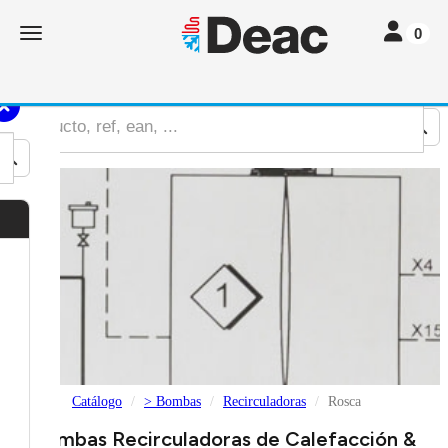
Toggle nav
Toggle navigation
0
Catálogo
> Bombas
Recirculadoras
Rosca
Bombas Recirculadoras de Calefacción &