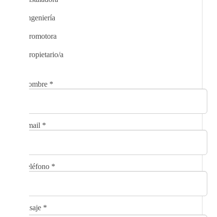
Ingeniería
Promotora
Propietario/a
Nombre
*
Email
*
Teléfono
*
Mensaje
*