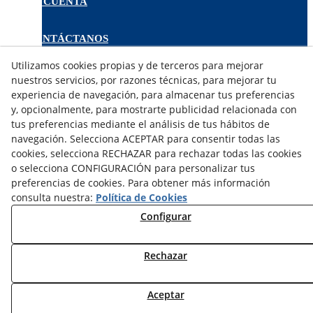
MI CUENTA
CONTÁCTANOS
DEVOLUCIONES
Utilizamos cookies propias y de terceros para mejorar
TRABAJA CON NOSOTROS
nuestros servicios, por razones técnicas, para mejorar tu
experiencia de navegación, para almacenar tus preferencias
¿QUIENES SOMOS?
y, opcionalmente, para mostrarte publicidad relacionada con
tus preferencias mediante el análisis de tus hábitos de
AVISO LEGAL
navegación. Selecciona ACEPTAR para consentir todas las
POLÍTICA DE COOKIES
cookies, selecciona RECHAZAR para rechazar todas las cookies
POLÍTICA DE PRIVACIDAD
o selecciona CONFIGURACIÓN para personalizar tus
DERECHO DESISITIMIENTO
preferencias de cookies. Para obtener más información
CONDICIONES USO
consulta nuestra:
Política de Cookies
CONDICIONES COMPRA
Configurar
FINANCIACIÓN
ODR
Rechazar
© 08/2026 DEAC SOLUCIONS ENERGÈTIQUES, S.L. -
Todos los derechos reservados.
Aceptar