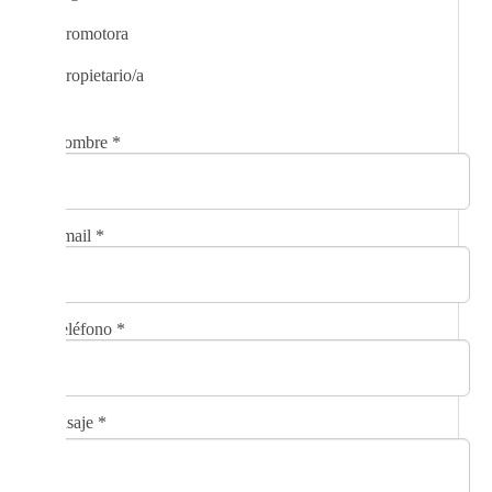
Promotora
Propietario/a
Nombre
*
Email
*
Teléfono
*
Mensaje
*