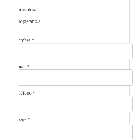
Promotora
Propietario/a
Nombre
*
Email
*
Teléfono
*
Mensaje
*