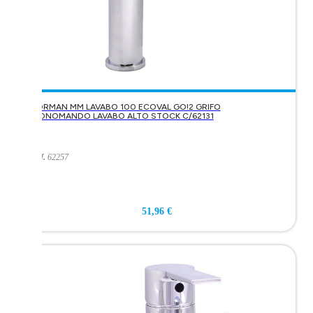
KORMAN MM LAVABO 100 ECOVAL GO!2 GRIFO
MONOMANDO LAVABO ALTO STOCK C/62131
Ref.
62257
51,96 €