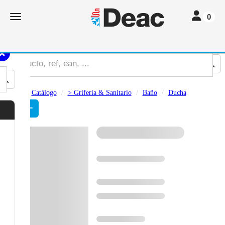
Toggle navi
Toggle navigation
0
Catálogo
> Grifería & Sanitario
Baño
Ducha