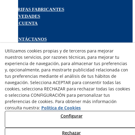
TARIFAS FABRICANTES
NOVEDADES
MI CUENTA
CONTÁCTANOS
DEVOLUCIONES
Utilizamos cookies propias y de terceros para mejorar
TRABAJA CON NOSOTROS
nuestros servicios, por razones técnicas, para mejorar tu
experiencia de navegación, para almacenar tus preferencias
¿QUIENES SOMOS?
y, opcionalmente, para mostrarte publicidad relacionada con
tus preferencias mediante el análisis de tus hábitos de
AVISO LEGAL
navegación. Selecciona ACEPTAR para consentir todas las
POLÍTICA DE COOKIES
cookies, selecciona RECHAZAR para rechazar todas las cookies
POLÍTICA DE PRIVACIDAD
o selecciona CONFIGURACIÓN para personalizar tus
DERECHO DESISITIMIENTO
preferencias de cookies. Para obtener más información
CONDICIONES USO
consulta nuestra:
Política de Cookies
CONDICIONES COMPRA
Configurar
FINANCIACIÓN
ODR
Rechazar