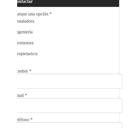
Contactar
Marque una opción
*
Instaladora
Ingeniería
Promotora
Propietario/a
Nombre
*
Email
*
Teléfono
*