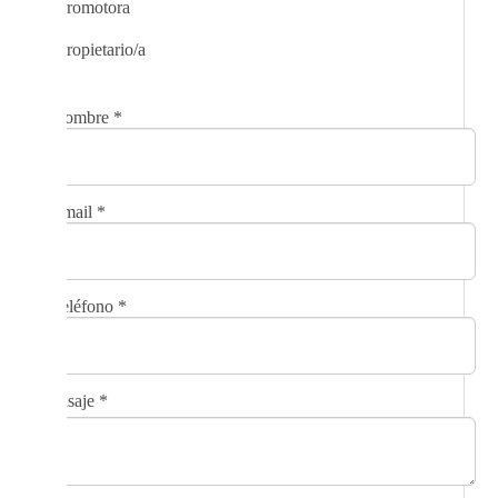
Promotora
Propietario/a
Nombre
*
Email
*
Teléfono
*
Mensaje
*