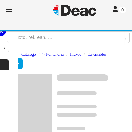
Toggle navi
Toggle navigation
0
Catálogo
> Fontanería
Flexos
Extensibles