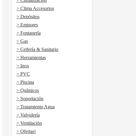
> Climatización
> Clima Accesorios
> Depósitos
> Emisores
> Fontanería
> Gas
> Grifería & Sanitario
> Herramientas
> Inox
> PVC
> Piscina
> Químicos
> Soportación
> Tratamiento Agua
> Valvulería
> Ventilación
> Ofertas!