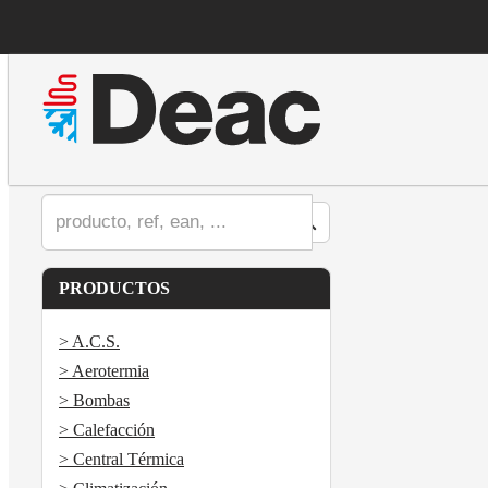
PRODUCTOS
> A.C.S.
> Aerotermia
> Bombas
> Calefacción
> Central Térmica