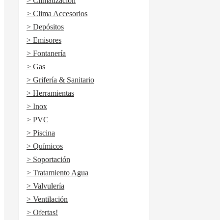
> Climatización
> Clima Accesorios
> Depósitos
> Emisores
> Fontanería
> Gas
> Grifería & Sanitario
> Herramientas
> Inox
> PVC
> Piscina
> Químicos
> Soportación
> Tratamiento Agua
> Valvulería
> Ventilación
> Ofertas!