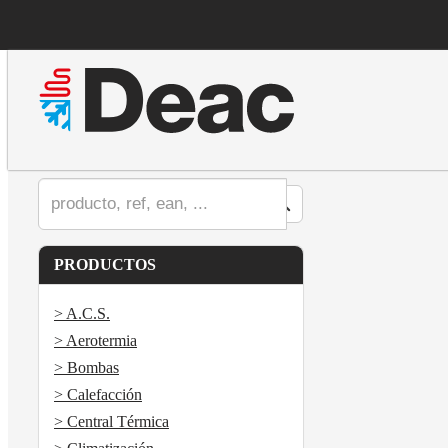
PRODUCTOS
> A.C.S.
> Aerotermia
> Bombas
> Calefacción
> Central Térmica