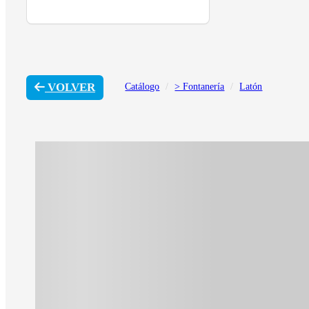
VOLVER
Catálogo
> Fontanería
Latón