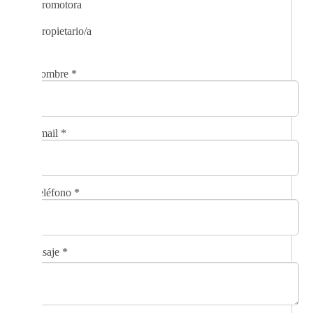
Promotora
Propietario/a
Nombre
*
Email
*
Teléfono
*
Mensaje
*