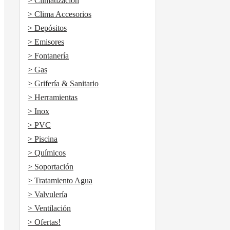
> Climatización
> Clima Accesorios
> Depósitos
> Emisores
> Fontanería
> Gas
> Grifería & Sanitario
> Herramientas
> Inox
> PVC
> Piscina
> Químicos
> Soportación
> Tratamiento Agua
> Valvulería
> Ventilación
> Ofertas!