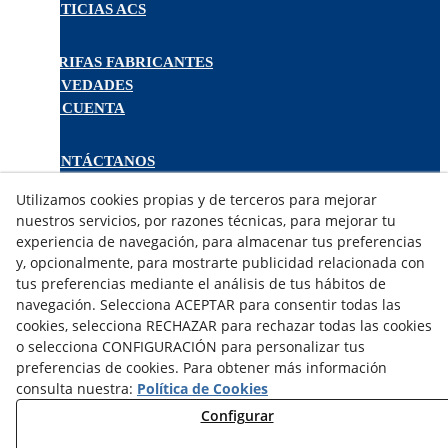
NOTICIAS ACS
TARIFAS FABRICANTES
NOVEDADES
MI CUENTA
CONTÁCTANOS
DEVOLUCIONES
Utilizamos cookies propias y de terceros para mejorar
TRABAJA CON NOSOTROS
nuestros servicios, por razones técnicas, para mejorar tu
experiencia de navegación, para almacenar tus preferencias
¿QUIENES SOMOS?
y, opcionalmente, para mostrarte publicidad relacionada con
tus preferencias mediante el análisis de tus hábitos de
AVISO LEGAL
navegación. Selecciona ACEPTAR para consentir todas las
POLÍTICA DE COOKIES
cookies, selecciona RECHAZAR para rechazar todas las cookies
POLÍTICA DE PRIVACIDAD
o selecciona CONFIGURACIÓN para personalizar tus
DERECHO DESISITIMIENTO
preferencias de cookies. Para obtener más información
CONDICIONES USO
consulta nuestra:
Política de Cookies
CONDICIONES COMPRA
Configurar
FINANCIACIÓN
ODR