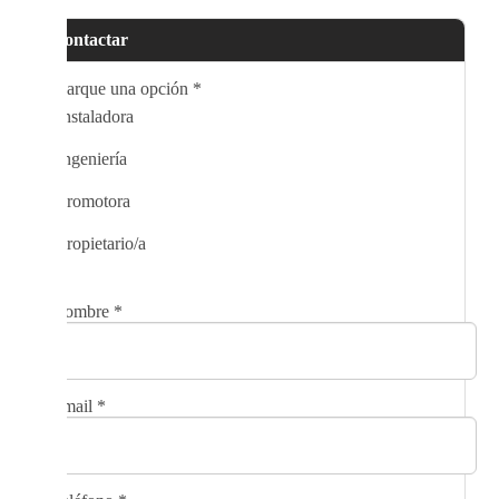
Contactar
Marque una opción
*
Instaladora
Ingeniería
Promotora
Propietario/a
Nombre
*
Email
*