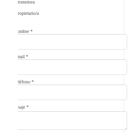
Promotora
Propietario/a
Nombre
*
Email
*
Teléfono
*
Mensaje
*