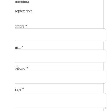
Promotora
Propietario/a
Nombre
*
Email
*
Teléfono
*
Mensaje
*