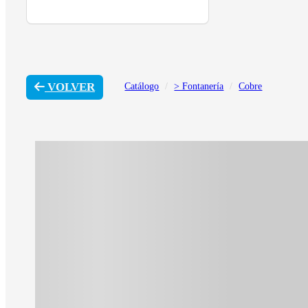
VOLVER
Catálogo
> Fontanería
Cobre