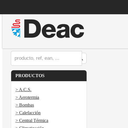
PRODUCTOS
> A.C.S.
> Aerotermia
> Bombas
> Calefacción
> Central Térmica