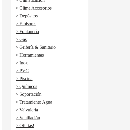
> Climatización
> Clima Accesorios
> Depósitos
> Emisores
> Fontanería
> Gas
> Grifería & Sanitario
> Herramientas
> Inox
> PVC
> Piscina
> Químicos
> Soportación
> Tratamiento Agua
> Valvulería
> Ventilación
> Ofertas!