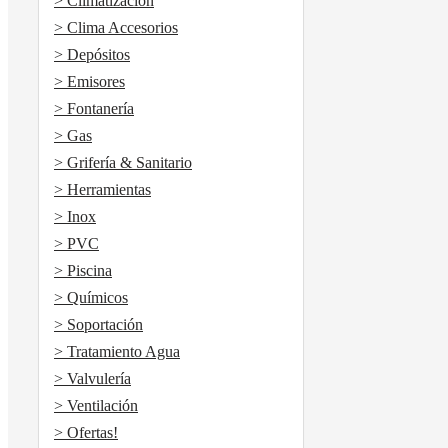
> Climatización
> Clima Accesorios
> Depósitos
> Emisores
> Fontanería
> Gas
> Grifería & Sanitario
> Herramientas
> Inox
> PVC
> Piscina
> Químicos
> Soportación
> Tratamiento Agua
> Valvulería
> Ventilación
> Ofertas!