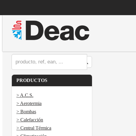
PRODUCTOS
> A.C.S.
> Aerotermia
> Bombas
> Calefacción
> Central Térmica