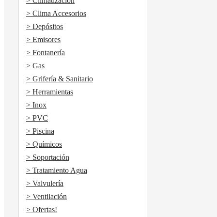
> Climatización
> Clima Accesorios
> Depósitos
> Emisores
> Fontanería
> Gas
> Grifería & Sanitario
> Herramientas
> Inox
> PVC
> Piscina
> Químicos
> Soportación
> Tratamiento Agua
> Valvulería
> Ventilación
> Ofertas!