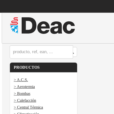
PRODUCTOS
> A.C.S.
> Aerotermia
> Bombas
> Calefacción
> Central Térmica