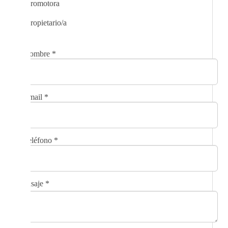
Promotora
Propietario/a
Nombre
*
Email
*
Teléfono
*
Mensaje
*