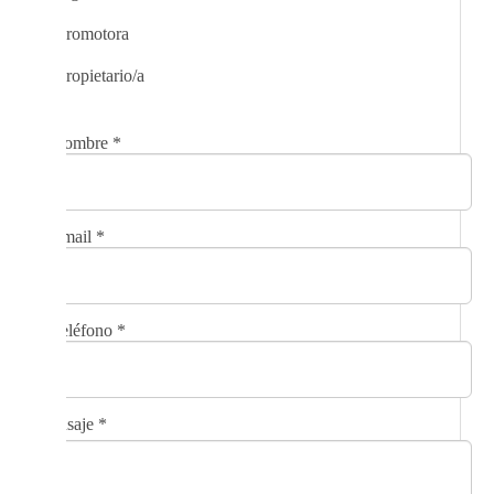
Promotora
Propietario/a
Nombre
*
Email
*
Teléfono
*
Mensaje
*