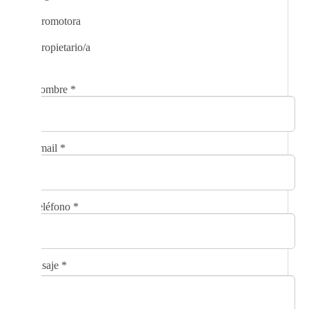
Promotora
Propietario/a
Nombre
*
Email
*
Teléfono
*
Mensaje
*