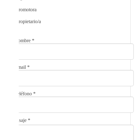
Promotora
Propietario/a
Nombre
*
Email
*
Teléfono
*
Mensaje
*