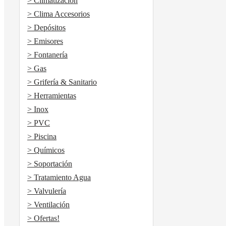
> Climatización
> Clima Accesorios
> Depósitos
> Emisores
> Fontanería
> Gas
> Grifería & Sanitario
> Herramientas
> Inox
> PVC
> Piscina
> Químicos
> Soportación
> Tratamiento Agua
> Valvulería
> Ventilación
> Ofertas!