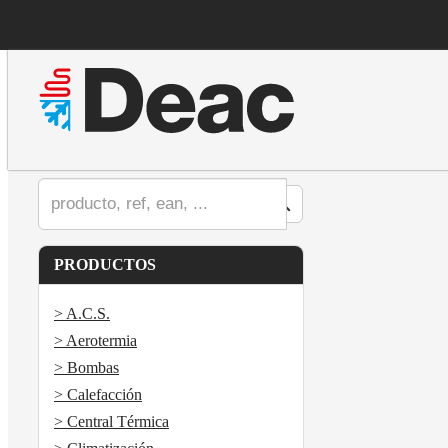
PRODUCTOS
> A.C.S.
> Aerotermia
> Bombas
> Calefacción
> Central Térmica