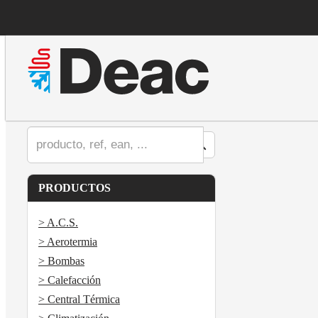
PRODUCTOS
> A.C.S.
> Aerotermia
> Bombas
> Calefacción
> Central Térmica