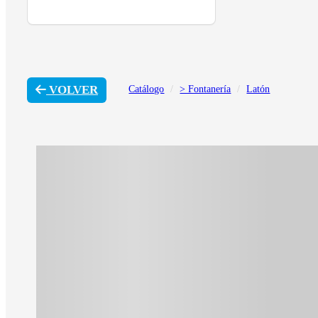
VOLVER
Catálogo
> Fontanería
Latón