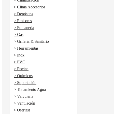
> Climatización
> Clima Accesorios
> Depósitos
> Emisores
> Fontanería
> Gas
> Grifería & Sanitario
> Herramientas
> Inox
> PVC
> Piscina
> Químicos
> Soportación
> Tratamiento Agua
> Valvulería
> Ventilación
> Ofertas!