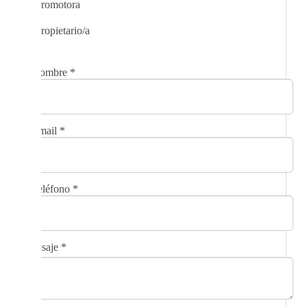
Promotora
Propietario/a
Nombre
*
Email
*
Teléfono
*
Mensaje
*