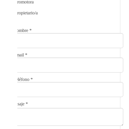
Promotora
Propietario/a
Nombre
*
Email
*
Teléfono
*
Mensaje
*