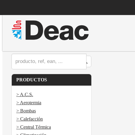
PRODUCTOS
> A.C.S.
> Aerotermia
> Bombas
> Calefacción
> Central Térmica