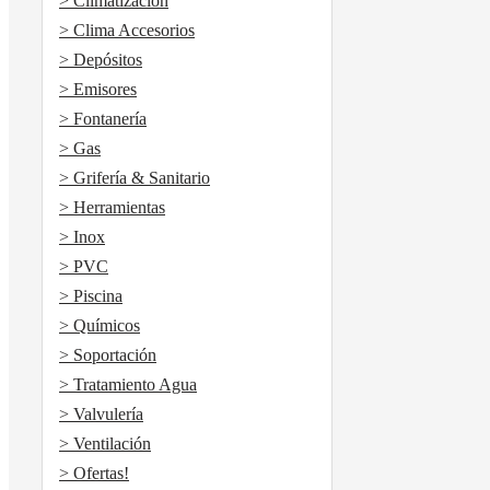
> Climatización
> Clima Accesorios
> Depósitos
> Emisores
> Fontanería
> Gas
> Grifería & Sanitario
> Herramientas
> Inox
> PVC
> Piscina
> Químicos
> Soportación
> Tratamiento Agua
> Valvulería
> Ventilación
> Ofertas!