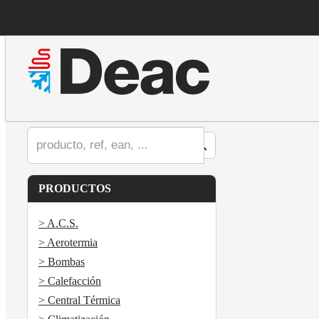
PRODUCTOS
> A.C.S.
> Aerotermia
> Bombas
> Calefacción
> Central Térmica