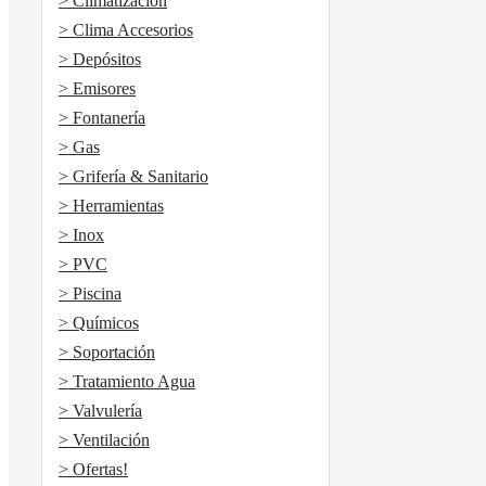
> Climatización
> Clima Accesorios
> Depósitos
> Emisores
> Fontanería
> Gas
> Grifería & Sanitario
> Herramientas
> Inox
> PVC
> Piscina
> Químicos
> Soportación
> Tratamiento Agua
> Valvulería
> Ventilación
> Ofertas!