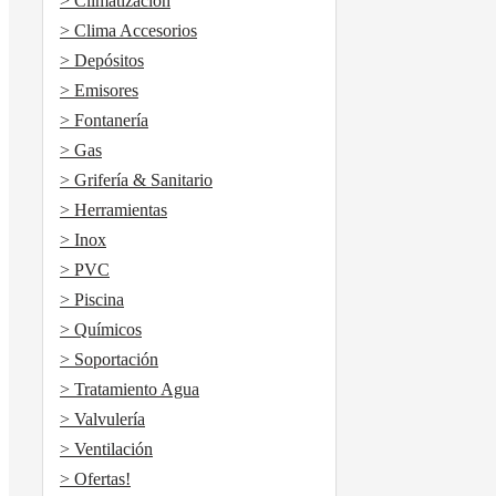
> Climatización
> Clima Accesorios
> Depósitos
> Emisores
> Fontanería
> Gas
> Grifería & Sanitario
> Herramientas
> Inox
> PVC
> Piscina
> Químicos
> Soportación
> Tratamiento Agua
> Valvulería
> Ventilación
> Ofertas!