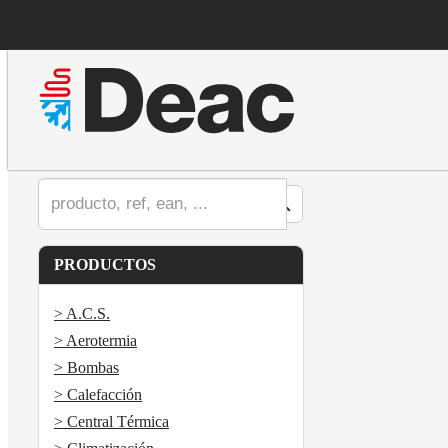
PRODUCTOS
> A.C.S.
> Aerotermia
> Bombas
> Calefacción
> Central Térmica