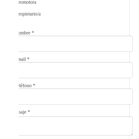
Promotora
Propietario/a
Nombre
*
Email
*
Teléfono
*
Mensaje
*