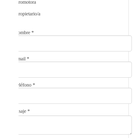
Promotora
Propietario/a
Nombre
*
Email
*
Teléfono
*
Mensaje
*