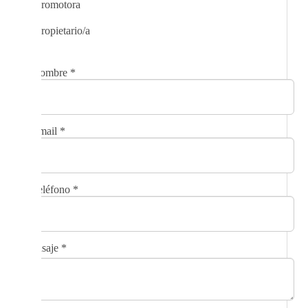
Promotora
Propietario/a
Nombre
*
Email
*
Teléfono
*
Mensaje
*