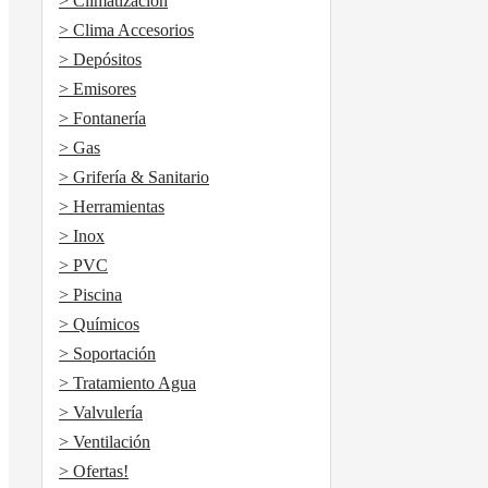
> Climatización
> Clima Accesorios
> Depósitos
> Emisores
> Fontanería
> Gas
> Grifería & Sanitario
> Herramientas
> Inox
> PVC
> Piscina
> Químicos
> Soportación
> Tratamiento Agua
> Valvulería
> Ventilación
> Ofertas!