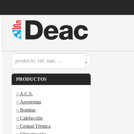
PRODUCTOS
> A.C.S.
> Aerotermia
> Bombas
> Calefacción
> Central Térmica