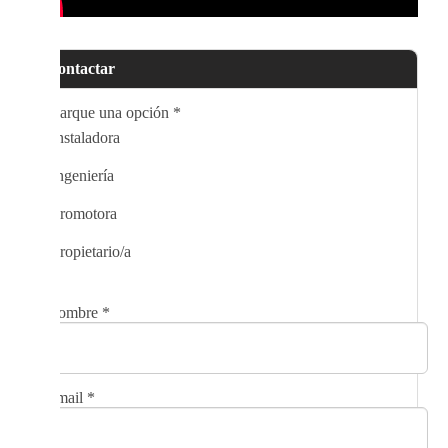
Contactar
Marque una opción
*
Instaladora
Ingeniería
Promotora
Propietario/a
Nombre
*
Email
*