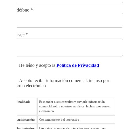
Teléfono
*
Mensaje
*
He leído y acepto la
Política de Privacidad
Acepto recibir información comercial, incluso por
correo electrónico
Finalidad:
Responder a sus consultas y enviarle información
comercial sobre nuestros servicios, incluso por correo
electrónico
Legitimación:
Consentimiento del interesado
Destinatarios:
Los datos no se transferirán a terceros, excepto por