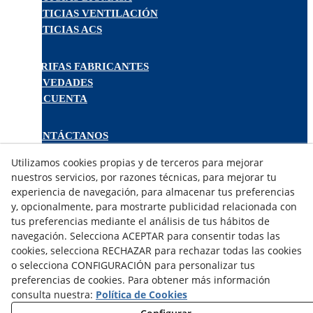
NOTICIAS VENTILACIÓN
NOTICIAS ACS
TARIFAS FABRICANTES
NOVEDADES
MI CUENTA
CONTÁCTANOS
DEVOLUCIONES
Utilizamos cookies propias y de terceros para mejorar
TRABAJA CON NOSOTROS
nuestros servicios, por razones técnicas, para mejorar tu
experiencia de navegación, para almacenar tus preferencias
¿QUIENES SOMOS?
y, opcionalmente, para mostrarte publicidad relacionada con
tus preferencias mediante el análisis de tus hábitos de
AVISO LEGAL
navegación. Selecciona ACEPTAR para consentir todas las
POLÍTICA DE COOKIES
cookies, selecciona RECHAZAR para rechazar todas las cookies
POLÍTICA DE PRIVACIDAD
o selecciona CONFIGURACIÓN para personalizar tus
DERECHO DESISITIMIENTO
preferencias de cookies. Para obtener más información
CONDICIONES USO
consulta nuestra:
Política de Cookies
CONDICIONES COMPRA