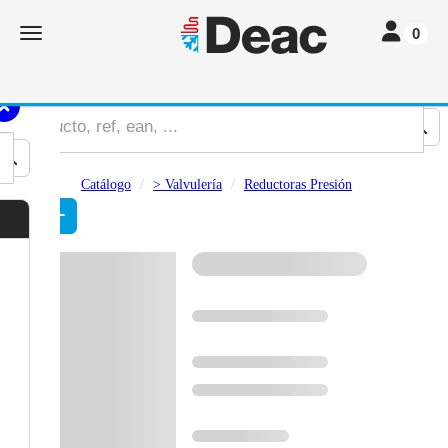
Toggle navi
Toggle navigation
0
Catálogo
> Valvulería
Reductoras Presión