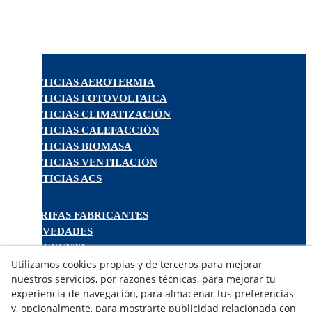
NOTICIAS AEROTERMIA
NOTICIAS FOTOVOLTAICA
NOTICIAS CLIMATIZACIÓN
NOTICIAS CALEFACCIÓN
NOTICIAS BIOMASA
NOTICIAS VENTILACIÓN
NOTICIAS ACS
TARIFAS FABRICANTES
NOVEDADES
MI CUENTA
Utilizamos cookies propias y de terceros para mejorar
nuestros servicios, por razones técnicas, para mejorar tu
CONTÁCTANOS
experiencia de navegación, para almacenar tus preferencias
DEVOLUCIONES
y, opcionalmente, para mostrarte publicidad relacionada con