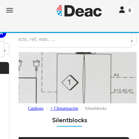
Toggle nav
Toggle navigation
0
Catálogo
> Climatización
Silentblocks
Silentblocks